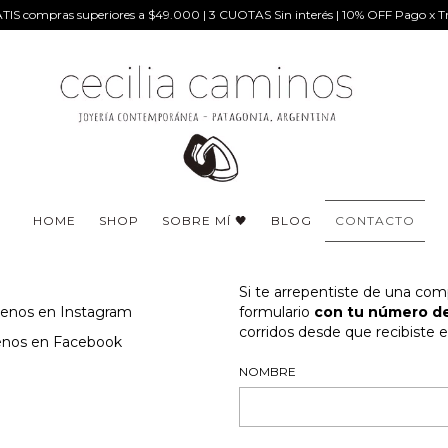
IS compras superiores a $49.000 | 3 CUOTAS Sin interés | 10% OFF Pago x Tr
HOME
SHOP
SOBRE MÍ 🖤
BLOG
CONTACTO
Si te arrepentiste de una com
uenos en Instagram
formulario
con tu número de
corridos desde que recibiste e
enos en Facebook
NOMBRE