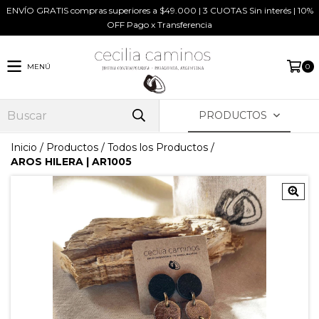
ENVÍO GRATIS compras superiores a $49.000 | 3 CUOTAS Sin interés | 10%
OFF Pago x Transferencia
MENÚ
0
PRODUCTOS
Inicio
/
Productos
/
Todos los Productos
/
AROS HILERA | AR1005