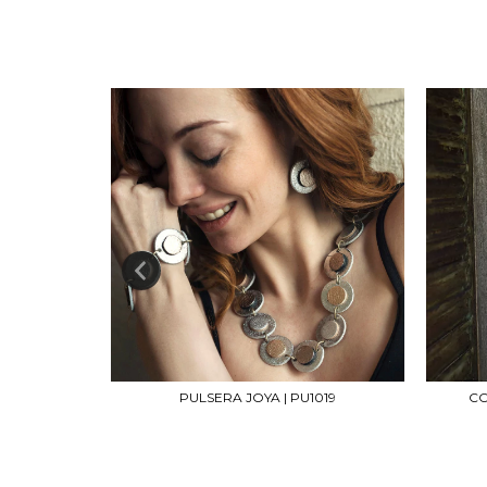
03
PULSERA JOYA | PU1019
CO