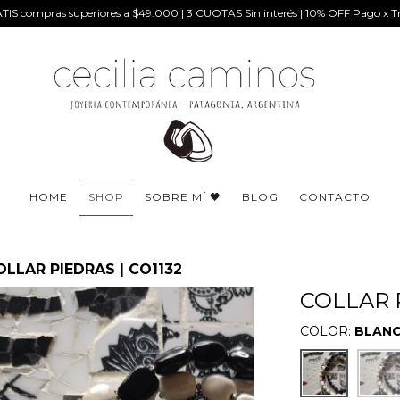
IS compras superiores a $49.000 | 3 CUOTAS Sin interés | 10% OFF Pago x Tr
HOME
SHOP
SOBRE MÍ 🖤
BLOG
CONTACTO
OLLAR PIEDRAS | CO1132
COLLAR P
COLOR:
BLAN