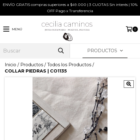
ENVÍO GRATIS compras superiores a $49.000 | 3 CUOTAS Sin interés | 10%
OFF Pago x Transferencia
MENÚ
0
PRODUCTOS
Inicio
/
Productos
/
Todos los Productos
/
COLLAR PIEDRAS | CO1135