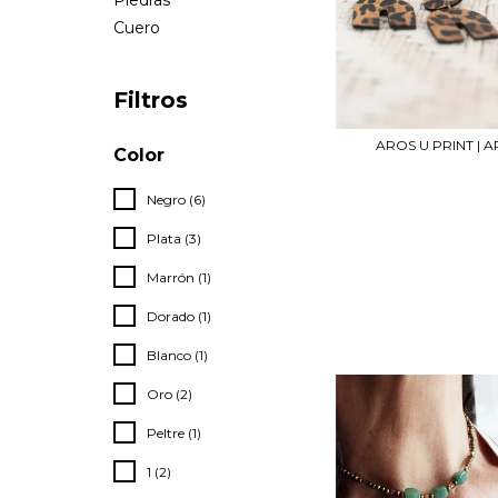
Piedras
Cuero
Filtros
AROS U PRINT | A
Color
Negro (6)
Plata (3)
Marrón (1)
Dorado (1)
Blanco (1)
Oro (2)
Peltre (1)
1 (2)