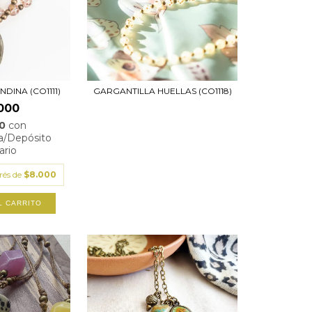
DINA (CO1111)
GARGANTILLA HUELLAS (CO1118)
000
00
con
ia/Depósito
ario
erés de
$8.000