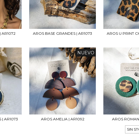
| AR1072
AROS BASE GRANDES | AR1073
AROS U PRINT C
NUEVO
 | AR1073
AROS AMELIA | AR1092
AROS ROMANC
SIN S