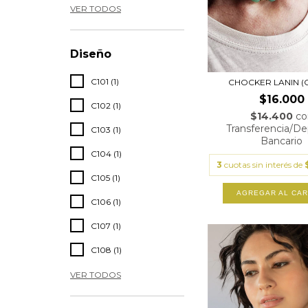
VER TODOS
Diseño
C101 (1)
CHOCKER LANIN (C
$16.000
C102 (1)
$14.400
co
Transferencia/De
C103 (1)
Bancario
C104 (1)
3
cuotas sin interés de
C105 (1)
AGREGAR AL CAR
C106 (1)
C107 (1)
C108 (1)
VER TODOS