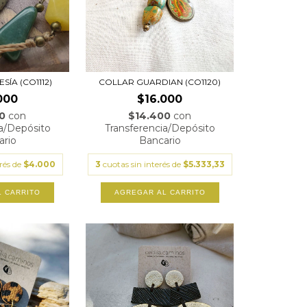
SÍA (CO1112)
COLLAR GUARDIAN (CO1120)
000
$16.000
00
con
$14.400
con
ia/Depósito
Transferencia/Depósito
ario
Bancario
erés de
$4.000
3
cuotas sin interés de
$5.333,33
L CARRITO