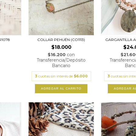
R1078
COLLAR PEHUÉN (CO1113)
GARGANTILLA AN
$18.000
$24.
$16.200
con
$21.6
Transferencia/Depósito
Transferenc
Bancario
Banc
3
cuotas sin interés de
$6.000
3
cuotas sin int