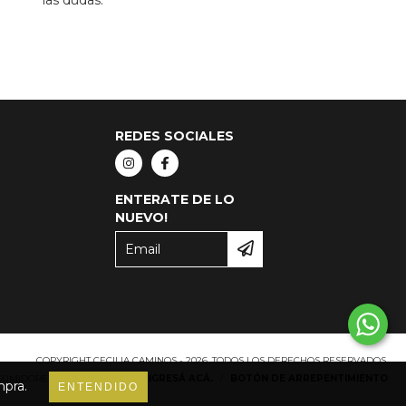
REDES SOCIALES
ENTERATE DE LO
NUEVO!
COPYRIGHT CECILIA CAMINOS - 2026. TODOS LOS DERECHOS RESERVADOS.
NSUMIDORES. PARA RECLAMOS
INGRESÁ ACÁ.
/
BOTÓN DE ARREPENTIMIENTO
mpra.
ENTENDIDO