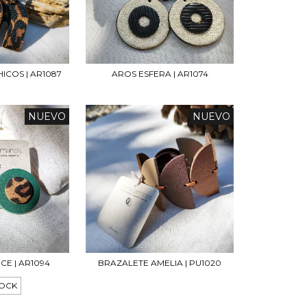
HICOS | AR1087
AROS ESFERA | AR1074
NUEVO
NUEVO
E | AR1094
BRAZALETE AMELIA | PU1020
TOCK