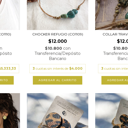
O1110)
CHOCKER REFUGIO (CO1109)
COLLAR TRAVE
$12.000
$12.
n
$10.800
con
$10.8
pósito
Transferencia/Depósito
Transferenc
Bancario
Banc
$5.333,33
3
cuotas sin interés de
$4.000
3
cuotas sin int
RITO
AGREGAR A