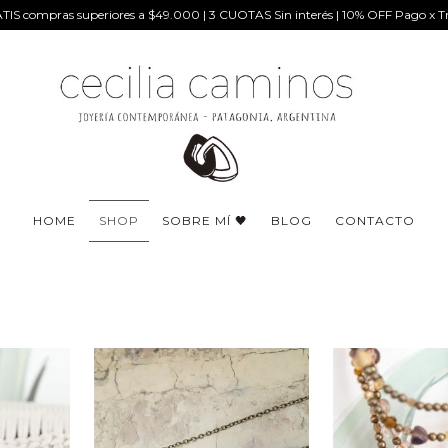
IS compras superiores a $49.000 | 3 CUOTAS Sin interés | 10% OFF Pago x Tr
HOME
SHOP
SOBRE MÍ 🖤
BLOG
CONTACTO