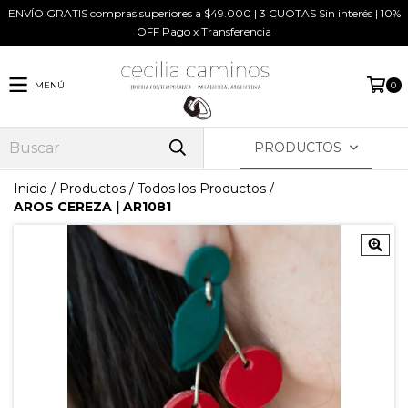
ENVÍO GRATIS compras superiores a $49.000 | 3 CUOTAS Sin interés | 10%
OFF Pago x Transferencia
MENÚ
0
PRODUCTOS
Inicio
/
Productos
/
Todos los Productos
/
AROS CEREZA | AR1081